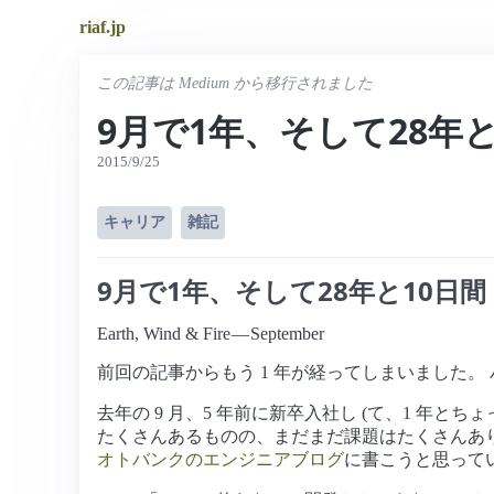
riaf.jp
この記事は Medium から移行されました
9月で1年、そして28年と
2015/9/25
キャリア
雑記
9月で1年、そして28年と10日間
Earth, Wind & Fire — September
前回の記事からもう 1 年が経ってしまいました。
去年の 9 月、5 年前に新卒入社し (て、1 年とち
たくさんあるものの、まだまだ課題はたくさんあり
オトバンクのエンジニアブログ
に書こうと思って