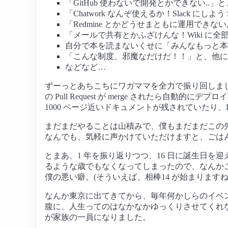
「GitHub 使わないで開発とかできない..」と、
「Chatwork なんぞ使えるか！Slack にしよう
「Redmine とかどうせまともに運用できな
「メールで共有とかふざけんな！Wiki に全
自分で本を読まないくせに「みんなもっと本
「こんな制度、邪魔なだけだ！！」と、他に
などなど…
ずーっとあちこちにワガママを全力で振り回しまし
の Pull Request が merge されたら自動的にデ
1000 ページ近いドキュメントが残されていたり、
まだまだやることは山積みで、僕もまだまだこの
なんでも、気軽に声かけていただけますと、ごはん
とまあ、1 年を振り返りつつ、16 日に誕生日を
るような歳でもなくなってしまったので、なんか
僕の悪い癖。(そういえば、相棒14 が始まりますね。1
なんか東京に出てきてから、毎年何かしらのイベ
腹に、人生ってのはなかなかゆっくりさせてくれな
が家族の一員になりました。