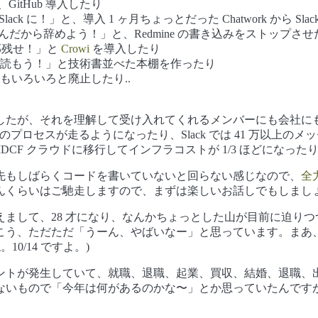
GitHub 導入したり
 Slack に！」と、導入 1 ヶ月ちょっとだった Chatwork から S
いんだから辞めよう！」と、Redmine の書き込みをストップさせ
部残せ！」と
Crowi
を導入したり
読もう！」と技術書並べた本棚を作ったり
もいろいろと廃止したり..
たが、それを理解して受け入れてくれるメンバーにも会社にも感謝
プロイのプロセスが走るようになったり、Slack では 41 万以上のメッセージと
IDCF クラウドに移行してインフラコストが 1/3 ほどにな
先もしばらくコードを書いていないと回らない感じなので、
全
くらいはご馳走しますので、まずは楽しいお話しでもしましょう
迎えまして、28 才になり、なんかちょっとした山が目前に迫り
こう、ただただ「うーん、やばいなー」と思っています。まあ
0/14 ですよ。)
ントが発生していて、就職、退職、起業、買収、結婚、退職、出
いもので「今年は何があるのかな〜」とか思っていたんですが、