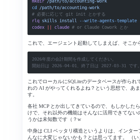
mkdir
 /path/to/accounting-work
cd
 /path/to/accounting-work
# 必要に応じて git init とかする
rlq
 skills
 install
 --write-agents-template
codex
 ||
 claude
 # or Claude Cowork とか
これで、エージェント起動してしまえば、そこか
2026年度の会計期間を作成してください。
開始日は 2026-04-01、終了日は 2027-03-31 です
これでローカルにSQLiteのデータベースが作られ
れの AI がやってくれるよね？という思想で、
す。
各社 MCP とか出してきているので、もしかし
けで、それ以外の機能はそんなに活用できてない
うかは未知数です（？w
中身は CLI ベッタリ構造というよりは、イン
んなに大変じゃないかも？とは思ってます。 （い