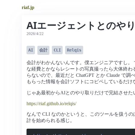
riaf.jp
AIエージェントとのや
2026/4/22
AI
会計
CLI
Relqis
会計がわかんないんです。僕エンジニアですし。 で
な経費とかならレシートの写真撮ったら大体終わ
らないので、最近だと ChatGPT とか Cla
もらった情報を会計ソフトにコピペしているだけ
じゃあ最初からAIとのやり取りだけで完結させたいなと
https://riaf.github.io/relqis/
なんで CLI なのかというと、このツールを扱うの
計を始められる感じ。